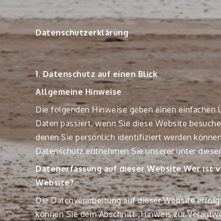
Datenschutz­erklärung
1. Datenschutz auf einen Blick
Allgemeine Hinweise
Die folgenden Hinweise geben einen einfachen Ü
Daten passiert, wenn Sie diese Website besuche
denen Sie persönlich identifiziert werden könn
Datenschutz entnehmen Sie unserer unter diese
Datenerfassung auf dieser Website
Wer ist 
Website?
Die Datenverarbeitung auf dieser Website erfol
können Sie dem Abschnitt „Hinweis zur Verantwor