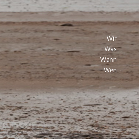
Wir
Was
Wann
Wen